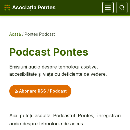
Salt la conținut
Salt la navigare
Salt la căutare
Salt la subsol
Asociația Pontes
Acasă
/
Pontes Podcast
Podcast Pontes
Emisiuni audio despre tehnologii asistive,
accesibilitate și viața cu deficiențe de vedere.
Abonare RSS / Podcast
Aici puteți asculta Podcastul Pontes, înregistrări
audio despre tehnologia de acces.