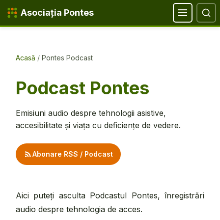
Salt la conținut
Salt la navigare
Salt la căutare
Salt la subsol
Asociația Pontes
Acasă
/
Pontes Podcast
Podcast Pontes
Emisiuni audio despre tehnologii asistive,
accesibilitate și viața cu deficiențe de vedere.
Abonare RSS / Podcast
Aici puteți asculta Podcastul Pontes, înregistrări
audio despre tehnologia de acces.