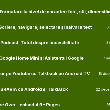
Formatare la nivel de caracter: font, stil, dimensiun
9 
Scriere, navigare, selectare și salvare text
6
Podcast, Totul despre accesibilitate
3 
 Google Home Mini și Asistentul Google
7 ia
rilor pe Youtube cu Talkback pe Android TV
15 dec
 BRAVIA cu Android și TalkBack
22 dece
e Over - episodul 9 - Pages
26