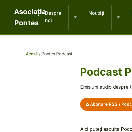
Salt la conținut
Salt la navigare
Salt la căutare
Salt la subsol
Asociația
Despre
Noutăți
noi
Pontes
Acasă
/
Pontes Podcast
Podcast P
Emisiuni audio despre te
Abonare RSS / Podc
Aici puteți asculta Pod