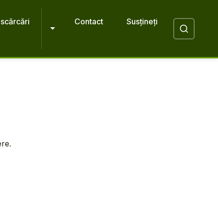
scărcări
Contact
Susțineți
ere.
.