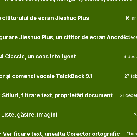
e cititorului de ecran Jieshuo Plus
16 ia
igurare Jieshuo Plus, un cititor de ecran Android
29 dec
Classic, un ceas inteligent
6 dec
or și comenzi vocale TalckBack 9.1
27 fe
 Stiluri, filtrare text, proprietăți document
21 dece
 Liste, găsire, imagini
2
 Verificare text, unealta Corector ortografic
11 i