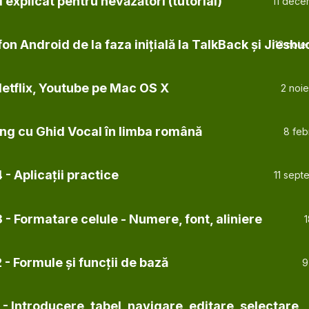
l explicat pentru nevăzători (tutorial)
11 dece
on Android de la faza inițială la TalkBack și Jieshu
13 noi
 Netflix, Youtube pe Mac OS X
2 noi
ng cu Ghid Vocal în limba română
8 feb
 - Aplicații practice
11 sept
 - Formatare celule - Numere, font, aliniere
1
 - Formule și funcții de bază
9
 - Introducere, tabel, navigare, editare, selectare