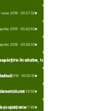
 iunie 2019
· 00:27:32
aprilie 2019
· 00:42:50
 aprilie 2019
· 00:56:33
spărțire în silabe, text în coloane
martie 2019
· 00:44:28
lativă
 martie 2019
· 00:55:10
i dimensiune
martie 2019
· 00:29:58
ă și spațiere
martie 2019
· 00:47:48