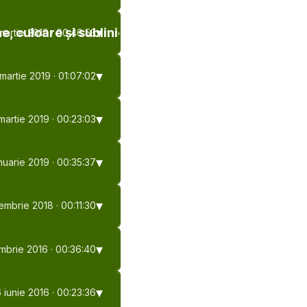
e, culoare și subliniere
martie 2019
· 00:46:53
 martie 2019
· 01:07:02
martie 2019
· 00:23:03
nuarie 2019
· 00:35:37
embrie 2018
· 00:11:30
mbrie 2016
· 00:36:40
 iunie 2016
· 00:23:36