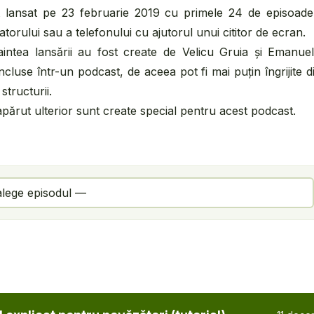
lansat pe 23 februarie 2019 cu primele 24 de episoade, î
atorului sau a telefonului cu ajutorul unui cititor de ecran.
naintea lansării au fost create de Velicu Gruia și Emanu
ncluse într-un podcast, de aceea pot fi mai puțin îngrijite 
 structurii.
apărut ulterior sunt create special pentru acest podcast.