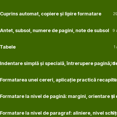
Cuprins automat, copiere și lipire formatare
29
 Antet, subsol, numere de pagini, note de subsol
9 
 Tabele
1
Indentare simplă și specială, întrerupere pagină, de
26 
Formatarea unei cereri, aplicație practică recapitu
23
 Formatare la nivel de pagină: margini, orientare ș
18 
Formatare la nivel de paragraf: aliniere, nivel schiț
12 